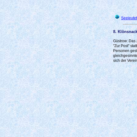
Seeleutet
8. Klönsnac
Güstrow: Das 
"Zur Post" sta
Personen gest
gleichgesinnt
sich der Vere